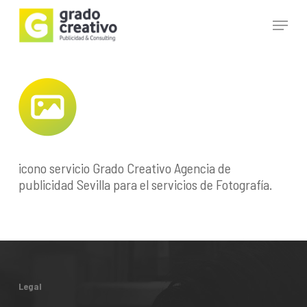
Skip
Menu
to
main
Close
content
Menu
icono servicio Grado Creativo Agencia de
publicidad Sevilla para el servicios de Fotografía.
Legal