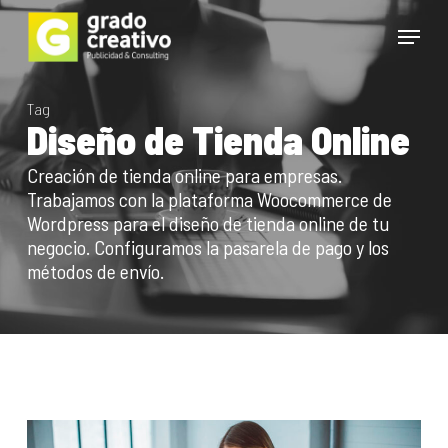
Skip
Menu
to
main
Close
content
Menu
Tag
Diseño de Tienda Online
Creación de tienda online para empresas.
Trabajamos con la plataforma Woocommerce de
Wordpress para el diseño de tienda online de tu
negocio. Configuramos la pasarela de pago y los
métodos de envío.