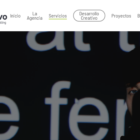
La
Desarrollo
Inicio
Servicios
Proyectos
B
Agencia
Creativo