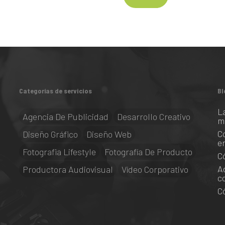
Categorías de servicios
Bl
L
Agencia De Publicidad
Desarrollo Creativo
m
C
Diseño Gráfico
Diseño Web
e
Fotografia Lifestyle
Fotografía De Producto
C
A
Productora Audiovisual
Vídeo Corporativo
c
C