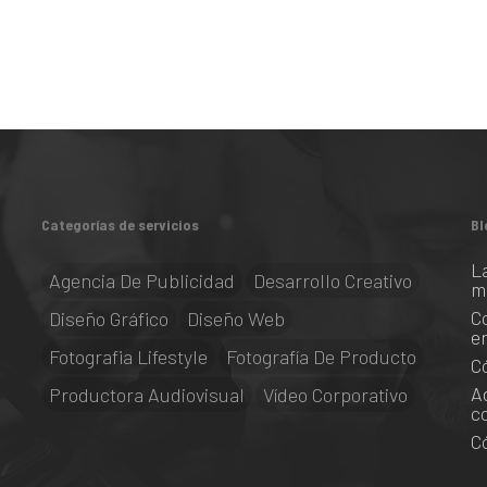
Categorías de servicios
Bl
L
Agencia De Publicidad
Desarrollo Creativo
m
C
Diseño Gráfico
Diseño Web
e
Fotografia Lifestyle
Fotografía De Producto
C
A
Productora Audiovisual
Vídeo Corporativo
c
C