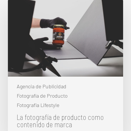
La
fotografía
de
producto
como
contenido
de
marca
Agencia de Publicidad
Fotografía de Producto
Fotografia Lifestyle
La fotografía de producto como
contenido de marca