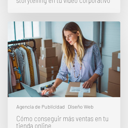
storytelling en tu vídeo corporativo
Cómo
conseguir
más
ventas
en
tu
tienda
online
Agencia de Publicidad
Diseño Web
Cómo conseguir más ventas en tu
tienda online