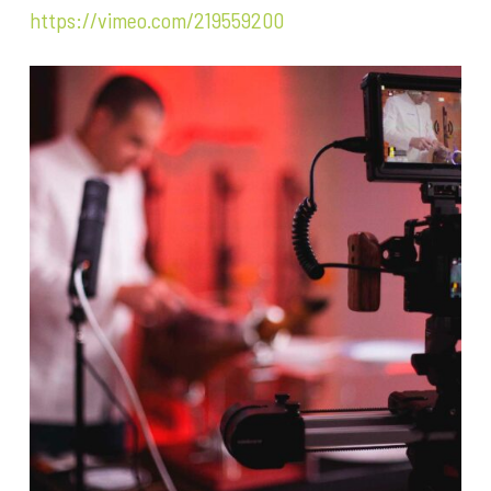
https://vimeo.com/219559200