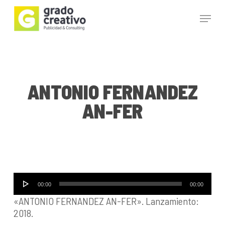
Skip
Menu
to
main
Close
content
Menu
ANTONIO FERNANDEZ
AN-FER
Reproductor
00:00
00:00
de
«ANTONIO FERNANDEZ AN-FER». Lanzamiento:
audio
2018.