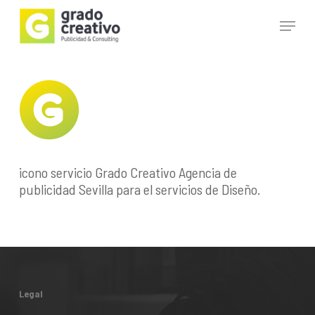
Skip
Menu
to
main
Close
content
Menu
icono servicio Grado Creativo Agencia de
publicidad Sevilla para el servicios de Diseño.
Legal