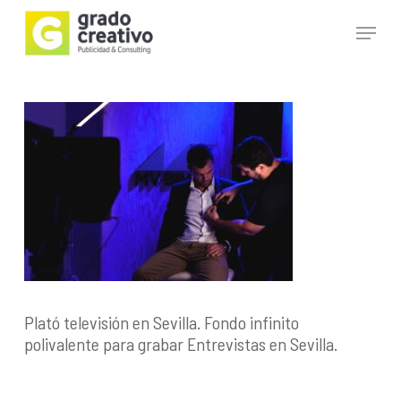
Skip
Menu
to
main
Close
content
Menu
Plató televisión en Sevilla. Fondo infinito
polivalente para grabar Entrevistas en Sevilla.