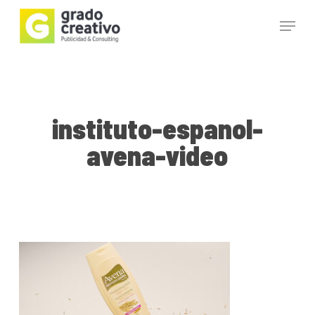
Skip
Menu
to
main
Close
content
Menu
instituto-espanol-
avena-video