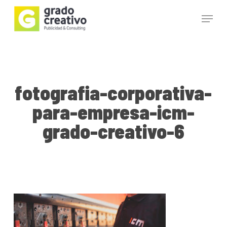
Skip
Menu
to
main
Close
content
Menu
fotografia-corporativa-
para-empresa-icm-
grado-creativo-6