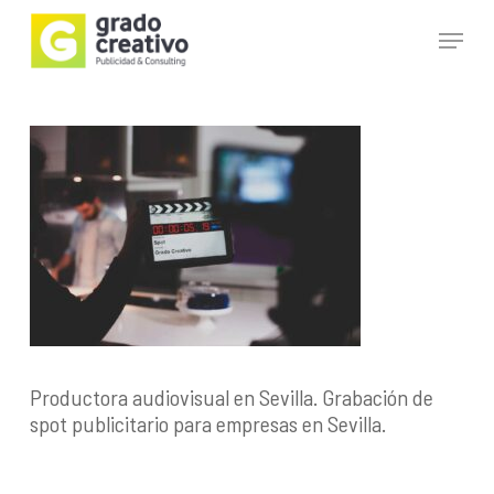
Skip
Menu
to
main
Close
content
Menu
Productora audiovisual en Sevilla. Grabación de
spot publicitario para empresas en Sevilla.